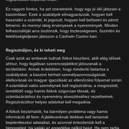
Ez nagyon fontos, ha azt szeretnénk, hogy egy jó idő játszani a
kaszinóban. Ezek a szabályok elmagyarázzák, hogyan kell
használni a számlát, ki jogosult, hogyan kell befizetni és pénzt
felvenni, és mennyi ideig érvényesek a nyeremények. Minden
felhasználóját arra ösztönzik, hogy tisztességesen, őszintén és
felelősségteljesen játsszon a Cashwin Casino-ban.
Regisztráljon, és ki teheti meg
Csak azok az emberek tudnak fiókot készíteni, akik elég idősek
ahhoz, hogy legálisan szerencsejátékot játsszanak a
területükön. Annak érdekében, hogy mindenki betartsa a
szabályokat, a kaszinó kérheti személyazonosságának,
életkorának és magyar igazolását az ellenőrzési folyamat során.
A számlákat valós személynek kell regisztrálnia; a megosztott,
ismétlődő vagy hamis fiókok szigorúan tilosak, és
számlazáráshoz és nyeremény elvesztéséhez vezethetnek.
Regisztrációkor helyes adatokat kell megadnia.
A fiókok bezárhatók, ha bármilyen probléma vagy hamis
információ áll fenn. A játékosoknak titokban kell tartaniuk
bejelentkezési adataikat, és azonnal értesíteniük kell a
támogatást, ha valaki az engedélye nélkül bejut. Ha nem tartja