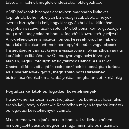
több, a limiteknek megfelelő időszakra feldolgozható.
A VIP játékosok bizonyos esetekben magasabb limiteket
kaphatnak. Lehetnek olyan biztonsági szabályok, amelyek
szerint bizonyítania kell, hogy ki vagy és hol élsz, különösen
nagyobb visszavonások esetén. Mielőtt pénzt kérne, győződjön
meg arról, hogy minden bónusz fogadási követelmény teljesült.
A fiók ellenőrzése is nagyon fontos; késések fordulhatnak elő,
ha a küldött dokumentumok nem egyértelműek vagy teljesek.
Ha segítségre van szüksége a visszavonási folyamathoz vagy új
korlátok beállításához az Ön magyar vagy helyi törvényei
alapján, kérjük, forduljon az ügyfélszolgálathoz. A Cashwin
Casino elkötelezett a játékosok pénzének biztonságban tartása
és a nyeremények gyors, megbízható hozzáférésének
biztosítása érdekében a szabályokban meghatározott korlátokig.
Fogadási korlátok és fogadási követelmények
Ha zökkenőmentesen szeretne játszani és bónuszait használni,
tudnia kell, hogy a Cashwin Kaszinóban milyen fogadási korlátok
és fogadási követelmények vannak.
Mind a rendszeres játék, mind a bónusz kreditek esetében
minden játéktípusnak megvan a maga minimális és maximális