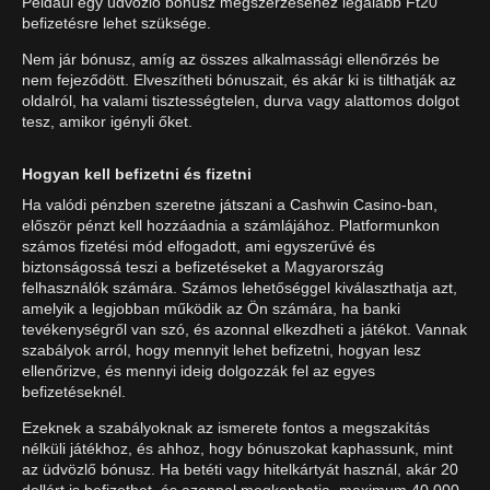
Például egy üdvözlő bónusz megszerzéséhez legalább Ft20
befizetésre lehet szüksége.
Nem jár bónusz, amíg az összes alkalmassági ellenőrzés be
nem fejeződött. Elveszítheti bónuszait, és akár ki is tilthatják az
oldalról, ha valami tisztességtelen, durva vagy alattomos dolgot
tesz, amikor igényli őket.
Hogyan kell befizetni és fizetni
Ha valódi pénzben szeretne játszani a Cashwin Casino-ban,
először pénzt kell hozzáadnia a számlájához. Platformunkon
számos fizetési mód elfogadott, ami egyszerűvé és
biztonságossá teszi a befizetéseket a Magyarország
felhasználók számára. Számos lehetőséggel kiválaszthatja azt,
amelyik a legjobban működik az Ön számára, ha banki
tevékenységről van szó, és azonnal elkezdheti a játékot. Vannak
szabályok arról, hogy mennyit lehet befizetni, hogyan lesz
ellenőrizve, és mennyi ideig dolgozzák fel az egyes
befizetéseknél.
Ezeknek a szabályoknak az ismerete fontos a megszakítás
nélküli játékhoz, és ahhoz, hogy bónuszokat kaphassunk, mint
az üdvözlő bónusz. Ha betéti vagy hitelkártyát használ, akár 20