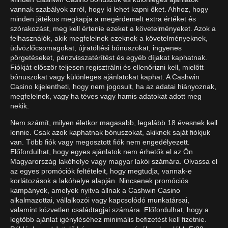
vannak szabályok arról, hogy ki lehet kapni őket. Ahhoz, hogy
minden játékos megkapja a megérdemelt extra értéket és
szórakozást, meg kell értenie ezeket a követelményeket. Azok a
felhasználók, akik megfelelnek ezeknek a követelményeknek,
üdvözlőcsomagokat, újratöltési bónuszokat, ingyenes
pörgetéseket, pénzvisszatérítést és egyéb díjakat kaphatnak.
Fiókját először teljesen regisztrálni és ellenőrizni kell, mielőtt
bónuszokat vagy különleges ajánlatokat kaphat. A Cashwin
Casino kijelentheti, hogy nem jogosult, ha az adatai hiányoznak,
megfelelnek, vagy ha téves vagy hamis adatokat adott meg
nekik.
Nem számít, milyen életkor magasabb, legalább 18 évesnek kell
lennie. Csak azok kaphatnak bónuszokat, akiknek saját fiókjuk
van. Több fiók vagy megosztott fiók nem engedélyezett.
Előfordulhat, hogy egyes ajánlatok nem érhetők el az Ön
Magyarország lakóhelye vagy magyar lakói számára. Olvassa el
az egyes promóciók feltételeit, hogy megtudja, vannak-e
korlátozások a lakóhelye alapján. Nincsenek promóciós
kampányok, amelyek nyitva állnak a Cashwin Casino
alkalmazottai, vállalkozói vagy kapcsolódó munkatársai,
valamint közvetlen családtagjai számára. Előfordulhat, hogy a
legtöbb ajánlat igényléséhez minimális befizetést kell fizetnie.