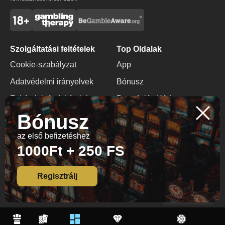
Szolgáltatási feltételek
Top Oldalak
Cookie-szabályzat
App
Adatvédelmi irányelvek
Bónusz
Feltételek és feltételek
Promóciós Kód
Bónusz
Felelősségteljes Gaming
Nincs befizetési bónusz
az első befizetéshez
Kapcsolatok
1000Ft + 250 FS
+36 31 121 2243
info@cashwin-casino-hu.com
Regisztrálj
© 2026 All Rights
Reserved.