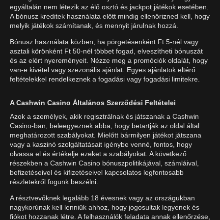
egyáltalán nem létezik az élő osztó és jackpot játékok esetében.
A bónusz kreditek használata előtt mindig ellenőrizned kell, hogy
melyik játékok számítanak, és mennyit járulnak hozzá.
Bónusz használata közben, ha pörgetésenként Ft 5-nél vagy
asztali körönként Ft 50-nél többet fogad, elveszítheti bónuszát
és az elért nyereményeit. Nézze meg a promóciók oldalát, hogy
van-e kivétel vagy szezonális ajánlat. Egyes ajánlatok eltérő
feltételekkel rendelkeznek a fogadási vagy fogadási limitekre.
A Cashwin Casino Általános Szerződési Feltételei
Azok a személyek, akik regisztrálnak és játszanak a Cashwin
Casino-ban, beleegyeznek abba, hogy betartják az oldal által
meghatározott szabályokat. Mielőtt bármilyen játékot játszana
vagy a kaszinó szolgáltatásait igénybe venné, fontos, hogy
olvassa el és értékelje ezeket a szabályokat. A következő
részekben a Cashwin Casino bónuszpolitikájával, számláival,
befizetéseivel és kifizetéseivel kapcsolatos legfontosabb
részletekről fogunk beszélni.
A résztvevőknek legalább 18 évesnek vagy az országukban
nagykorúnak kell lenniük ahhoz, hogy jogosultak legyenek és
fiókot hozzanak létre. A felhasználók feladata annak ellenőrzése,