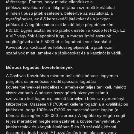
tétösszege. Fontos, hogy mindig ellenőrizze a
játékszabályokban és a fiókprofiljában szereplő korlátokat
minden típusú játék esetében, beleértve az asztalokat, a
nyerőgépeket, az élő kereskedői játékokat és a jackpot
játékokat. A legtöbb video slot kezdő tétje pörgetésenként
Ft0.10. Egyes asztali és élő játékok esetén a kezdő tét Ft1). Ez
a VIP vagy fiók állapotától függ, a magas limitű asztalok
segítségével akár Ft5000-et is fogadhat leosztásonként.
Kevesebb a kockázat és felelősségteljesebb a játék ezen
szabályok miatt, amelyek a játékosokat és a kaszinót is védik.
Bónusz fogadási követelmények
A Cashwin Kaszinóban minden befizetési bónusz, ingyenes
pörgetés és promóciós kredit speciális fogadási
követelményekkel rendelkezik, amelyeket teljesíteni kell, mielőtt
visszavonható. A bónusz összegének bizonyos számú
szorzatára kell fogadnia, mielőtt bármilyen bónusz nyereményt
kifizethetne. Összesen Ft7000-et kellene fogadnia a kvalifikációs
játékokra, hogy 100%-os Ft200-as meccsbónuszt kapjon (a
bónusz összegének 35 000-szerese). A legtöbb nyerőgép segít
teljes mértékben megfelelni ezeknek a követelményeknek. A
játékasztalok és kártyák általában 5 és 20 százalék közötti
összeget adnak hozzá. A hozzájárulás lehet alacsony vagy