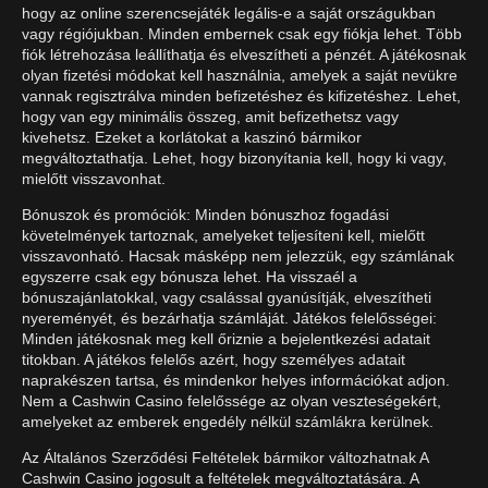
hogy az online szerencsejáték legális-e a saját országukban
vagy régiójukban. Minden embernek csak egy fiókja lehet. Több
fiók létrehozása leállíthatja és elveszítheti a pénzét. A játékosnak
olyan fizetési módokat kell használnia, amelyek a saját nevükre
vannak regisztrálva minden befizetéshez és kifizetéshez. Lehet,
hogy van egy minimális összeg, amit befizethetsz vagy
kivehetsz. Ezeket a korlátokat a kaszinó bármikor
megváltoztathatja. Lehet, hogy bizonyítania kell, hogy ki vagy,
mielőtt visszavonhat.
Bónuszok és promóciók: Minden bónuszhoz fogadási
követelmények tartoznak, amelyeket teljesíteni kell, mielőtt
visszavonható. Hacsak másképp nem jelezzük, egy számlának
egyszerre csak egy bónusza lehet. Ha visszaél a
bónuszajánlatokkal, vagy csalással gyanúsítják, elveszítheti
nyereményét, és bezárhatja számláját. Játékos felelősségei:
Minden játékosnak meg kell őriznie a bejelentkezési adatait
titokban. A játékos felelős azért, hogy személyes adatait
naprakészen tartsa, és mindenkor helyes információkat adjon.
Nem a Cashwin Casino felelőssége az olyan veszteségekért,
amelyeket az emberek engedély nélkül számlákra kerülnek.
Az Általános Szerződési Feltételek bármikor változhatnak A
Cashwin Casino jogosult a feltételek megváltoztatására. A