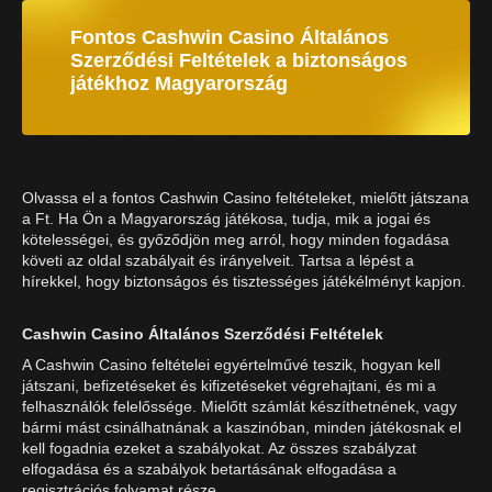
Fontos Cashwin Casino Általános
Szerződési Feltételek a biztonságos
játékhoz Magyarország
Olvassa el a fontos Cashwin Casino feltételeket, mielőtt játszana
a Ft. Ha Ön a Magyarország játékosa, tudja, mik a jogai és
kötelességei, és győződjön meg arról, hogy minden fogadása
követi az oldal szabályait és irányelveit. Tartsa a lépést a
hírekkel, hogy biztonságos és tisztességes játékélményt kapjon.
Cashwin Casino Általános Szerződési Feltételek
A Cashwin Casino feltételei egyértelművé teszik, hogyan kell
játszani, befizetéseket és kifizetéseket végrehajtani, és mi a
felhasználók felelőssége. Mielőtt számlát készíthetnének, vagy
bármi mást csinálhatnának a kaszinóban, minden játékosnak el
kell fogadnia ezeket a szabályokat. Az összes szabályzat
elfogadása és a szabályok betartásának elfogadása a
regisztrációs folyamat része.